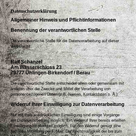
Datenschutzerklärung
Allgemeiner Hinweis und Pflichtinformationen
Benennung der verantwortlichen Stelle
Die verantwortliche Stelle für die Datenverarbeitung auf dieser
Website ist:
Ralf Schanzel
Am Wasserschloss 23
79777 Ühlingen-Birkendorf / Berau
Die verantwortliche Stelle entscheidet allein oder gemeinsam mit
anderen über die Zwecke und Mittel der Verarbeitung von
personenbezogenen Daten (z.B. Namen, Kontaktdaten o. Ä.).
Widerruf Ihrer Einwilligung zur Datenverarbeitung
Nur mit Ihrer ausdrücklichen Einwilligung sind einige Vorgänge
der Datenverarbeitung möglich. Ein Widerruf Ihrer bereits erteilten
Einwilligung ist jederzeit möglich. Für den Widerruf genügt eine
formlose Mitteilung per E-Mail. Die Rechtmäßigkeit der bis zum