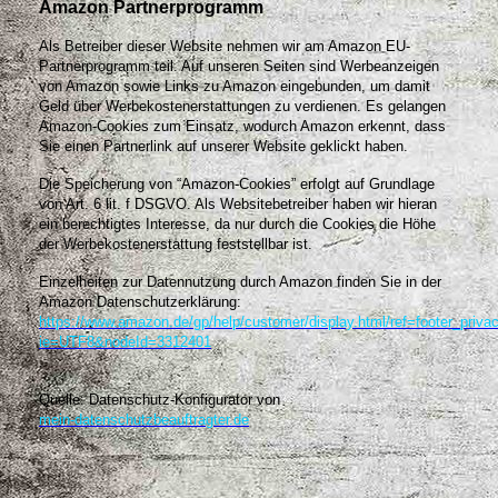
Amazon Partnerprogramm
Als Betreiber dieser Website nehmen wir am Amazon EU-
Partnerprogramm teil. Auf unseren Seiten sind Werbeanzeigen
von Amazon sowie Links zu Amazon eingebunden, um damit
Geld über Werbekostenerstattungen zu verdienen. Es gelangen
Amazon-Cookies zum Einsatz, wodurch Amazon erkennt, dass
Sie einen Partnerlink auf unserer Website geklickt haben.
Die Speicherung von “Amazon-Cookies” erfolgt auf Grundlage
von Art. 6 lit. f DSGVO. Als Websitebetreiber haben wir hieran
ein berechtigtes Interesse, da nur durch die Cookies die Höhe
der Werbekostenerstattung feststellbar ist.
Einzelheiten zur Datennutzung durch Amazon finden Sie in der
Amazon Datenschutzerklärung:
https://www.amazon.de/gp/help/customer/display.html/ref=footer_priva
ie=UTF8&nodeId=3312401
.
Quelle: Datenschutz-Konfigurator von
mein-datenschutzbeauftragter.de