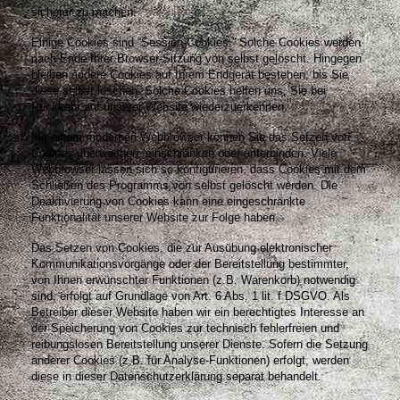
sicherer zu machen.
Einige Cookies sind “Session-Cookies.” Solche Cookies werden
nach Ende Ihrer Browser-Sitzung von selbst gelöscht. Hingegen
bleiben andere Cookies auf Ihrem Endgerät bestehen, bis Sie
diese selbst löschen. Solche Cookies helfen uns, Sie bei
Rückkehr auf unserer Website wiederzuerkennen.
Mit einem modernen Webbrowser können Sie das Setzen von
Cookies überwachen, einschränken oder unterbinden. Viele
Webbrowser lassen sich so konfigurieren, dass Cookies mit dem
Schließen des Programms von selbst gelöscht werden. Die
Deaktivierung von Cookies kann eine eingeschränkte
Funktionalität unserer Website zur Folge haben.
Das Setzen von Cookies, die zur Ausübung elektronischer
Kommunikationsvorgänge oder der Bereitstellung bestimmter,
von Ihnen erwünschter Funktionen (z.B. Warenkorb) notwendig
sind, erfolgt auf Grundlage von Art. 6 Abs. 1 lit. f DSGVO. Als
Betreiber dieser Website haben wir ein berechtigtes Interesse an
der Speicherung von Cookies zur technisch fehlerfreien und
reibungslosen Bereitstellung unserer Dienste. Sofern die Setzung
anderer Cookies (z.B. für Analyse-Funktionen) erfolgt, werden
diese in dieser Datenschutzerklärung separat behandelt.