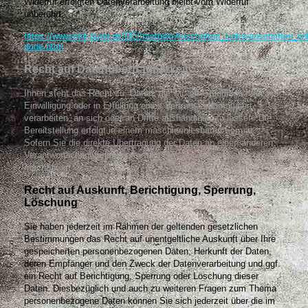
Widerruf erfolgten Datenverarbeitung bleibt vom Widerruf
unberührt.
https://www.bfdi.bund.de/DE/Infothek/Anschriften_Links/anschriften_lin
node.html
Recht auf Datenübertragbarkeit
Ihnen steht das Recht zu, Daten, die wir auf Grundlage Ihrer
Einwilligung oder in Erfüllung eines Vertrags automatisiert
verarbeiten, an sich oder an Dritte aushändigen zu lassen. Die
Bereitstellung erfolgt in einem maschinenlesbaren Format.
Sofern Sie die direkte Übertragung der Daten an einen anderen
Verantwortlichen verlangen, erfolgt dies nur, soweit es technisch
machbar ist.
Recht auf Auskunft, Berichtigung, Sperrung,
Löschung
Sie haben jederzeit im Rahmen der geltenden gesetzlichen
Bestimmungen das Recht auf unentgeltliche Auskunft über Ihre
gespeicherten personenbezogenen Daten, Herkunft der Daten,
deren Empfänger und den Zweck der Datenverarbeitung und ggf.
ein Recht auf Berichtigung, Sperrung oder Löschung dieser
Daten. Diesbezüglich und auch zu weiteren Fragen zum Thema
personenbezogene Daten können Sie sich jederzeit über die im