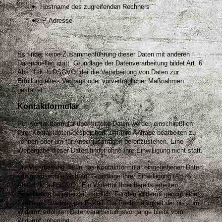
Hostname des zugreifenden Rechners
IP-Adresse
Es findet keine Zusammenführung dieser Daten mit anderen
Datenquellen statt. Grundlage der Datenverarbeitung bildet Art. 6
Abs. 1 lit. b DSGVO, der die Verarbeitung von Daten zur
Erfüllung eines Vertrags oder vorvertraglicher Maßnahmen
gestattet.
Kontaktformular
Per Kontaktformular übermittelte Daten werden einschließlich
Ihrer Kontaktdaten gespeichert, um Ihre Anfrage bearbeiten zu
können oder um für Anschlussfragen bereitzustehen. Eine
Weitergabe dieser Daten findet ohne Ihre Einwilligung nicht statt.
Die Verarbeitung der in das Kontaktformular eingegebenen Daten
erfolgt ausschließlich auf Grundlage Ihrer Einwilligung (Art. 6
Abs. 1 lit. a DSGVO). Ein Widerruf Ihrer bereits erteilten
Einwilligung ist jederzeit möglich. Für den Widerruf genügt eine
formlose Mitteilung per E-Mail. Die Rechtmäßigkeit der bis zum
Widerruf erfolgten Datenverarbeitungsvorgänge bleibt vom
Widerruf unberührt.