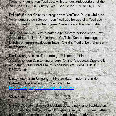
Website Plugins von YouTube. Anbieter des Videoportals ist die
YouTube, LLC, 901 Cherry Ave., San Bruno, CA 94066, USA.
Bei Aufruf einer Seite mit integriertem YouTube-Plugin wird eine
Verbindung zu den Servern von YouTube hergestellt. YouTube
erfährt hierdurch, welche unserer Seiten Sie aufgerufen haben.
YouTube kann Ihr Surfverhalten direkt Ihrem persönlichen Profil
zuzuordnen, sollten Sie in Ihrem YouTube Konto eingeloggt sein.
Durch vorheriges Ausloggen haben Sie die Möglichkeit, dies zu
unterbinden.
Die Nutzung von YouTube erfolgt im Interesse einer
ansprechenden Darstellung unserer Online-Angebote. Dies stellt
ein berechtigtes Interesse im Sinne von Art. 6 Abs. 1 lit. f
DSGVO dar.
Einzelheiten zum Umgang mit Nutzerdaten finden Sie in der
Datenschutzerklärung von YouTube unter:
https://www.google.de/intl/de/policies/privacy
.
Cookies
Unsere Website verwendet Cookies. Das sind kleine Textdateien,
die Ihr Webbrowser auf Ihrem Endgerät speichert. Cookies helfen
uns dabei, unser Angebot nutzerfreundlicher, effektiver und