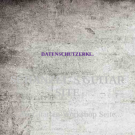
DATENSCHUTZERKL.
SCHANZEL´S GUITAR
SITE
...die Gitarren-Workshop Seite...