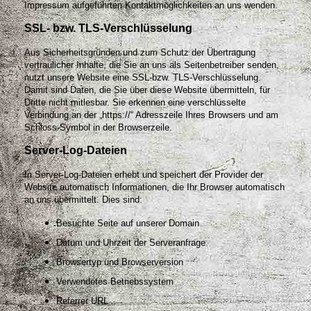
Impressum aufgeführten Kontaktmöglichkeiten an uns wenden.
SSL- bzw. TLS-Verschlüsselung
Aus Sicherheitsgründen und zum Schutz der Übertragung
vertraulicher Inhalte, die Sie an uns als Seitenbetreiber senden,
nutzt unsere Website eine SSL-bzw. TLS-Verschlüsselung.
Damit sind Daten, die Sie über diese Website übermitteln, für
Dritte nicht mitlesbar. Sie erkennen eine verschlüsselte
Verbindung an der „https://“ Adresszeile Ihres Browsers und am
Schloss-Symbol in der Browserzeile.
Server-Log-Dateien
In Server-Log-Dateien erhebt und speichert der Provider der
Website automatisch Informationen, die Ihr Browser automatisch
an uns übermittelt. Dies sind:
Besuchte Seite auf unserer Domain
Datum und Uhrzeit der Serveranfrage
Browsertyp und Browserversion
Verwendetes Betriebssystem
Referrer URL