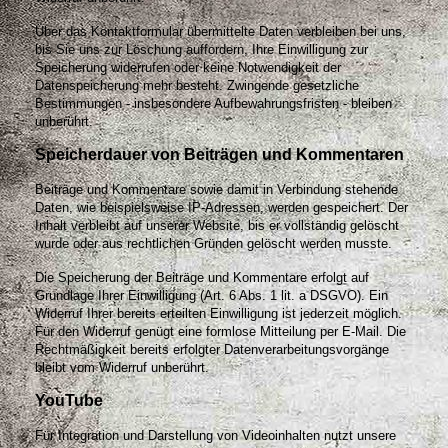
Über das Kontaktformular übermittelte Daten verbleiben bei uns,
bis Sie uns zur Löschung auffordern, Ihre Einwilligung zur
Speicherung widerrufen oder keine Notwendigkeit der
Datenspeicherung mehr besteht. Zwingende gesetzliche
Bestimmungen - insbesondere Aufbewahrungsfristen - bleiben
unberührt.
Speicherdauer von Beiträgen und Kommentaren
Beiträge und Kommentare sowie damit in Verbindung stehende
Daten, wie beispielsweise IP-Adressen, werden gespeichert. Der
Inhalt verbleibt auf unserer Website, bis er vollständig gelöscht
wurde oder aus rechtlichen Gründen gelöscht werden musste.
Die Speicherung der Beiträge und Kommentare erfolgt auf
Grundlage Ihrer Einwilligung (Art. 6 Abs. 1 lit. a DSGVO). Ein
Widerruf Ihrer bereits erteilten Einwilligung ist jederzeit möglich.
Für den Widerruf genügt eine formlose Mitteilung per E-Mail. Die
Rechtmäßigkeit bereits erfolgter Datenverarbeitungsvorgänge
bleibt vom Widerruf unberührt.
YouTube
Für Integration und Darstellung von Videoinhalten nutzt unsere